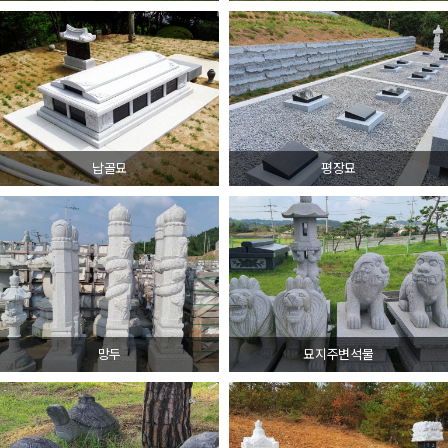
납골묘
평장묘
망두
묘지주변석물