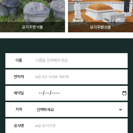
묘지주변석물
묘지주변석물
이름
연락처
예약일
지역
공사명