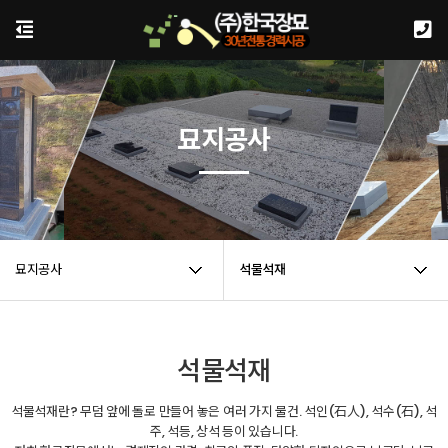
묘지공사
묘지공사
석물석재
석물석재
석물석재란? 무덤 앞에 돌로 만들어 놓은 여러 가지 물건. 석인(石人), 석수(石), 석
주, 석등, 상석 등이 있습니다.