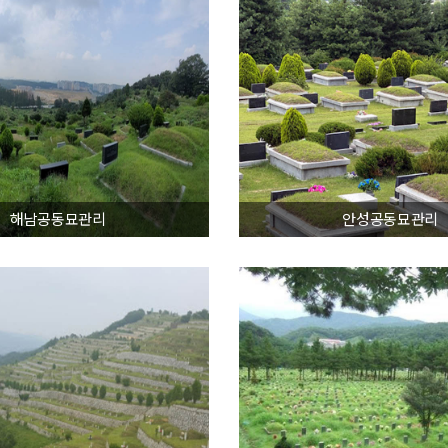
해남공동묘관리
안성공동묘관리