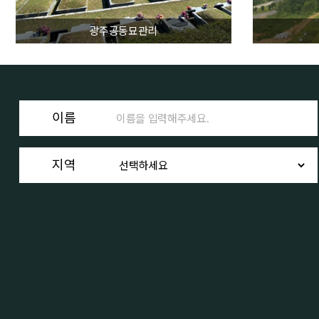
광주공동묘관리
이름
지역