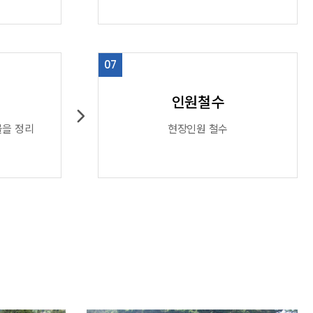
07
인원철수
물을 정리
현장인원 철수