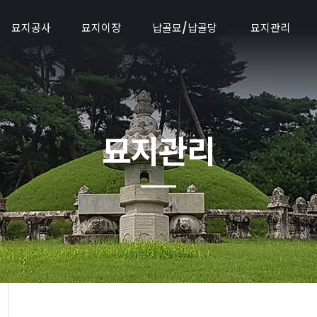
묘지공사
묘지이장
납골묘/납골당
묘지관리
묘지공사
묘지이장절차
납골묘시공절차
묘지관리
사초공사
개장/화장공사
납골묘종류
공동묘관리
평장묘
국가유공자
납골당조성공사
벌초대행
묘지관리
석물석재란
무연묘공사
납골당안내
벌초공사갤러리
축대공사
종중이장
납골함
묘지조경공사
개인묘이장
분양중인공원묘지
무연묘공사
풍수지리