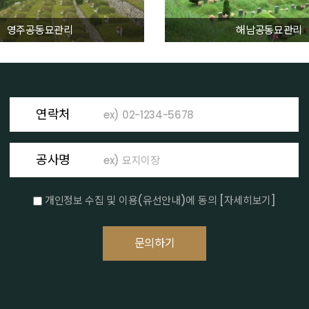
영주공동묘관리
해남공동묘관리
연락처
공사명
개인정보 수집 및 이용(유선안내)에 동의
[자세히보기]