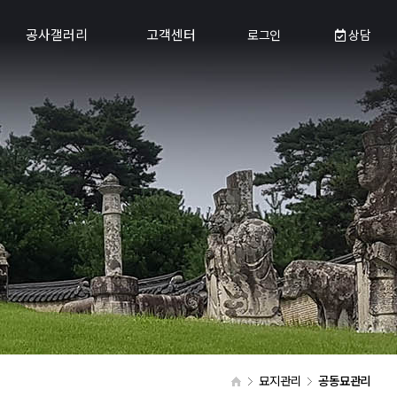
공사갤러리
고객센터
로그인
상담
묘지공사갤러리
공지사항
사초공사갤러리
이장하기좋은날
평장묘공사갤러리
온라인문의
납골묘공사갤러리
유튜브
묘지이장공사갤러리
개장후화장공사갤러리
석물석재/물품 갤러리
묘지관리갤러리
묘지관리
공동묘관리