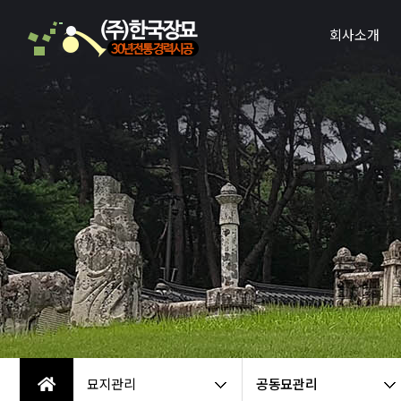
회사소개
인사말
회사연혁
전국지점망
사업영역
오시는 길
묘지관리
공동묘관리